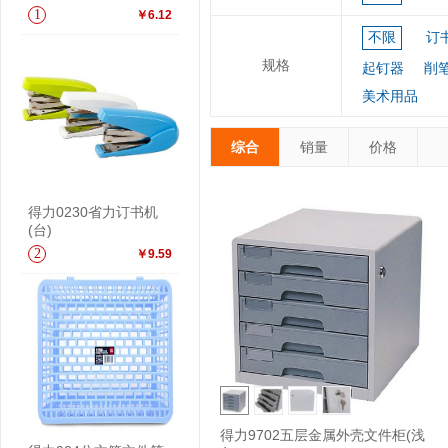
1
￥6.12
不限
订
规格
起钉器
削
美术用品
综合
销量
价格
得力0230省力订书机
(台)
2
￥9.59
得力9702五层金属外壳文件柜(浅