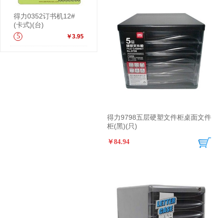
得力0352订书机12#
(卡式)(台)
5
￥3.95
得力9798五层硬塑文件柜桌面文件
柜(黑)(只)
￥84.94