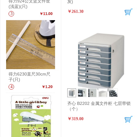
得力924公文篮文件筐
灰)
(浅蓝)(只)
￥261.30
3
￥11.00
得力6230直尺30cm尺
子(只)
4
￥1.20
齐心 B2202 金属文件柜 七层带锁
（个）
￥319.00