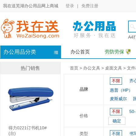
我在送芜湖办公用品网上商城
登录
|
免费注册
A4
办公用品分类
办公首页
劳防劳保
热门销售
首页
>
办公文具
>
桌面文具
>
文件
不限
齐心
品牌
惠普（HP）
麦斯威尔
不限
50
价格
确定
得力0221订书机10#
(台)
类型
不限
书