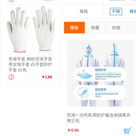
规格
不限
身
综合
销量
价格
劳保手套 棉纱尼龙手套
男女线手套 白手套防护
手套 白色
2
￥1.60
芜湖一次性医用防护服连体隔离衣
独立包
￥0.00