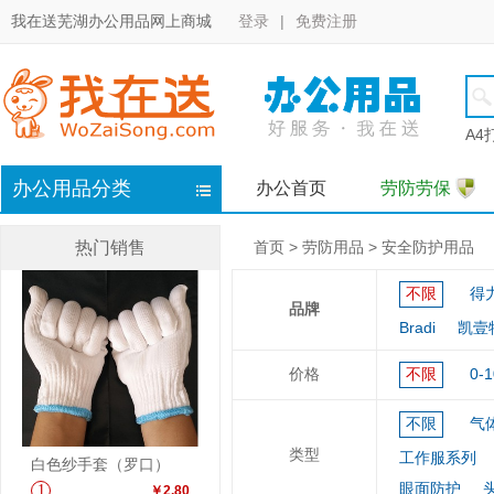
我在送芜湖办公用品网上商城
登录
|
免费注册
A4
办公用品分类
办公首页
劳防劳保
热门销售
首页
>
劳防用品
>
安全防护用品
不限
得力
品牌
Bradi
凯壹特
价格
不限
0-
不限
气
类型
工作服系列
白色纱手套（罗口）
眼面防护
1
￥2.80