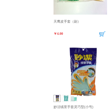
天鹰皮手套（副）
￥4.00
妙洁绒里手套灵巧型(小号)