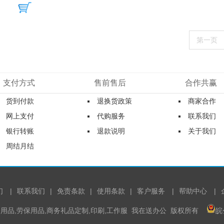
第一页
支付方式
售前售后
合作共赢
货到付款
退换货政策
商家合作
网上支付
代购服务
联系我们
银行转账
退款说明
关于我们
周结月结
们
|
联系我们
|
免责条款
|
使用条款
|
客户服务
|
帮助中心
|
.com 芜湖办公用品,劳保用品,商务礼品定制,印刷,工作服 我在送办公 版权所有
皖