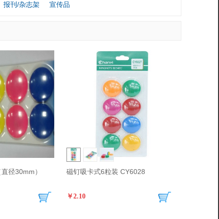
报刊/杂志架
宣传品
直径30mm）
磁钉吸卡式6粒装 CY6028
￥2.10