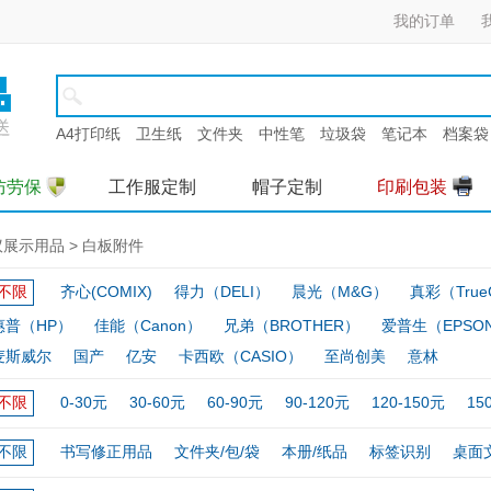
我的订单
A4打印纸
卫生纸
文件夹
中性笔
垃圾袋
笔记本
档案袋
防劳保
工作服定制
帽子定制
印刷包装
议展示用品
>
白板附件
不限
齐心(COMIX)
得力（DELI）
晨光（M&G）
真彩（TrueC
惠普（HP）
佳能（Canon）
兄弟（BROTHER）
爱普生（EPSO
麦斯威尔
国产
亿安
卡西欧（CASIO）
至尚创美
意林
不限
0-30元
30-60元
60-90元
90-120元
120-150元
15
不限
书写修正用品
文件夹/包/袋
本册/纸品
标签识别
桌面