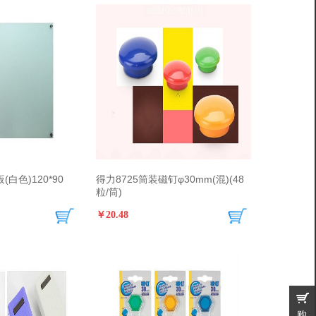
(白色)120*90
得力8725筒装磁钉φ30mm(混)(48
粒/筒)
￥20.48
购