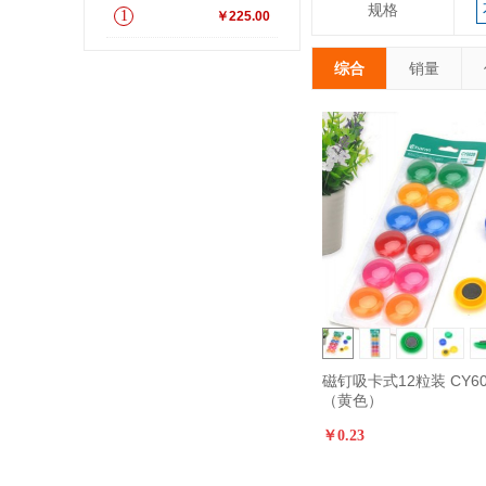
规格
1
￥225.00
综合
销量
磁钉吸卡式12粒装 CY6
（黄色）
￥0.23