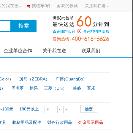
我的我在送
购物车
0
件
我的收藏
关注我在送
搜索
企业单位合作
关于我在送
联系我们
olor）
斑马（ZEBRA）
广博(GuangBo)
N）
周虎臣
博采
三菱（Uni）
莱盛
百乐
-
0-180元
180元以上
确定
文具
胶粘用品及配件
财务行政用品
会议展示用品