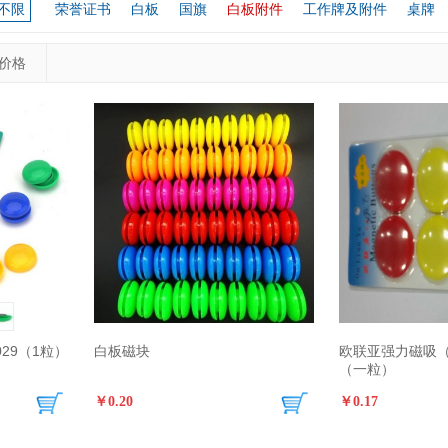
不限
荣誉证书
白板
国旗
白板附件
工作牌及附件
桌牌
价格
029（1粒）
白板磁块
欧联亚强力磁吸（
（一粒）
￥0.20
￥0.17