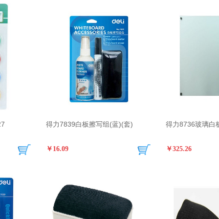
7
得力7839白板擦写组(蓝)(套)
得力8736玻璃白板
￥16.09
￥325.26