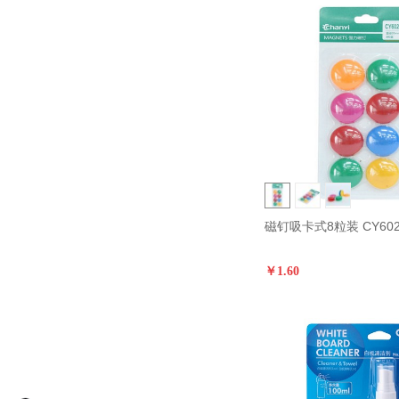
磁钉吸卡式8粒装 CY602
￥1.60