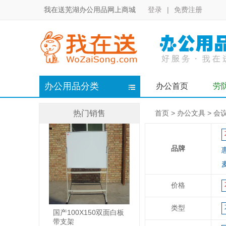
我在送芜湖办公用品网上商城
登录
|
免费注册
办公用品分类
办公首页
劳
热门销售
首页
>
办公文具
>
会
品牌
价格
类型
国产100X150双面白板
带支架