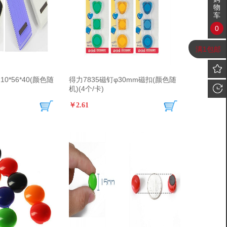
物
车
0
满1包邮
0*56*40(颜色随
得力7835磁钉φ30mm磁扣(颜色随
机)(4个/卡)
￥2.61