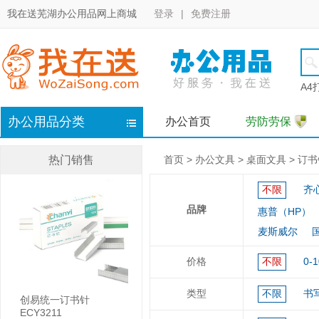
我在送芜湖办公用品网上商城
登录
|
免费注册
A4
办公用品分类
办公首页
劳防劳保
热门销售
首页
>
办公文具
>
桌面文具
>
订书
不限
齐心
品牌
惠普（HP）
麦斯威尔
价格
不限
0-
类型
不限
书
创易统一订书针
ECY3211