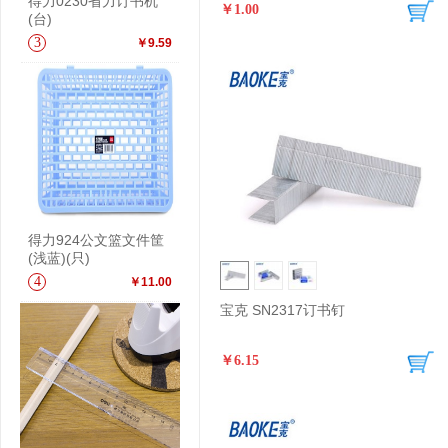
得力0230省力订书机
￥1.00
(台)
3
￥9.59
得力924公文篮文件筐
(浅蓝)(只)
4
￥11.00
宝克 SN2317订书钉
￥6.15