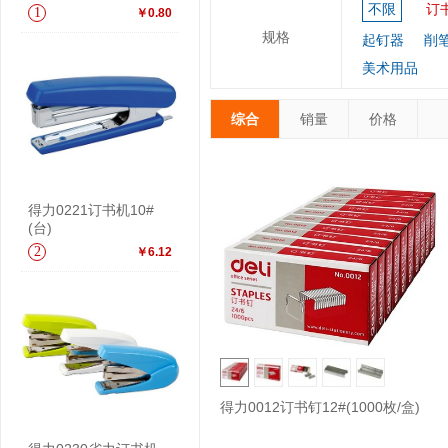
不限
订
1
￥0.80
规格
起钉器
削
美术用品
综合
销量
价格
得力0221订书机10#
(台)
2
￥6.12
得力0012订书钉12#(1000枚/盒)