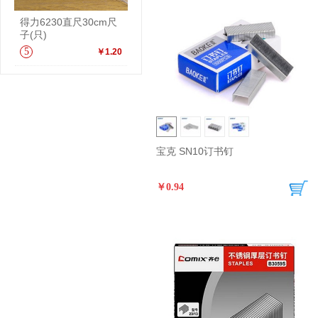
得力6230直尺30cm尺
子(只)
5
￥1.20
宝克 SN10订书钉
￥0.94